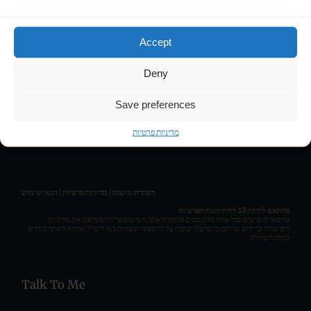
Contact
Accept
LIRAN HASSON • COMPOSER & MUSIC PRODUCER
Deny
Get Social
Save preferences
מדיניות פרטיות
תנאי שימוש
|
מדיניות פרטיות
|
הצהרת נגישות
בהתאם לתיקון 13 לחוק הגנת הפרטיות
בהשארת פרטים בכל אחד מהטפסים ברחבי האתר, הנך מאשר/ת שקראת את מדיניות
הפרטיות וכי ידוע שייתכן כי פרטיך יעובדו על ידי ספקי תשתית כמו דוא"ל ואירוח האתר כנדרש
למתן השירות.
Talk To Me