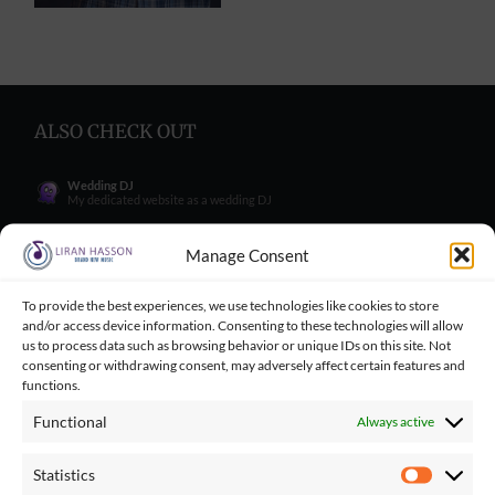
ALSO CHECK OUT
Wedding DJ
My dedicated website as a wedding DJ
Wedding Singer
My dedicated website as a wedding Singer
Manage Consent
Wedding Blog
Wedding blog with great tips for engaged couples
To provide the best experiences, we use technologies like cookies to store
and/or access device information. Consenting to these technologies will allow
Wedding Tips for Engaged Couples
Wedding tips facebook group for engaged couples
us to process data such as browsing behavior or unique IDs on this site. Not
consenting or withdrawing consent, may adversely affect certain features and
Balloncini
functions.
My wife's business - balloons for wedding
Functional
Always active
Playbacks Catalog
Giant playbacks catalog made by me
Statistics
Statistics