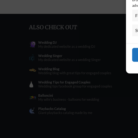
adv
F
ALSO CHECK OUT
S
Wedding DJ
My dedicated website as a wedding DJ
Wedding Singer
My dedicated website as a wedding Singer
Wedding Blog
Wedding blog with great tips for engaged couples
Wedding Tips for Engaged Couples
Wedding tips facebook group for engaged couples
Balloncini
My wife's business - balloons for wedding
Playbacks Catalog
Giant playbacks catalog made by me