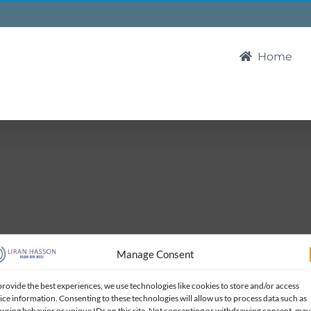
Home
Manage Consent
provide the best experiences, we use technologies like cookies to store and/or access
ice information. Consenting to these technologies will allow us to process data such as
wsing behavior or unique IDs on this site. Not consenting or withdrawing consent, may