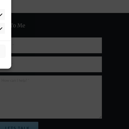
alk To Me
istics