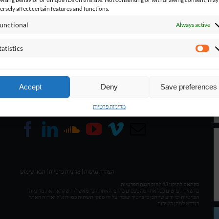
ersely affect certain features and functions.
unctional
Always active
Contact
T
tatistics
Stat
LIRAN HASSON • COMPOSER & MUSIC PRODUCER
Accept
Deny
Save preferences
Get Social
מדיניות פרטיות
תנאי שימוש
|
מדיניות פרטיות
|
הצהרת נגישות
בהתאם לתיקון 13 לחוק הגנת הפרטיות
בהשארת פרטים בכל אחד מהטפסים ברחבי האתר, הנך מאשר/ת שקראת את מדיניות
הפרטיות וכי ידוע שייתכן כי פרטיך יעובדו על ידי ספקי תשתית כמו דוא"ל ואירוח האתר
כנדרש למתן השירות.