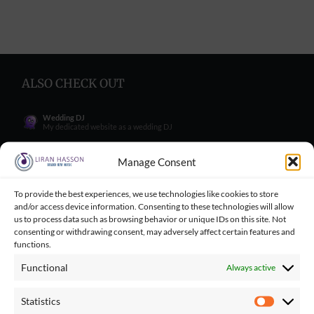
ALSO CHECK OUT
Wedding DJ
My dedicated website as a wedding DJ
Wedding Singer
My dedicated website as a wedding Singer
Manage Consent
Wedding Blog
Wedding blog with great tips for engaged couples
To provide the best experiences, we use technologies like cookies to store
and/or access device information. Consenting to these technologies will allow
Wedding Tips for Engaged Couples
Wedding tips facebook group for engaged couples
us to process data such as browsing behavior or unique IDs on this site. Not
consenting or withdrawing consent, may adversely affect certain features and
Balloncini
functions.
My wife's business - balloons for wedding
Functional
Always active
Playbacks Catalog
Giant playbacks catalog made by me
Statistics
Statistics