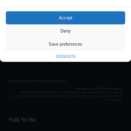
Contact
Accept
LIRAN HASSON • COMPOSER & MUSIC PRODUCER
Deny
Get Social
Save preferences
מדיניות פרטיות
תנאי שימוש
|
מדיניות פרטיות
|
הצהרת נגישות
בהתאם לתיקון 13 לחוק הגנת הפרטיות
בהשארת פרטים בכל אחד מהטפסים ברחבי האתר, הנך מאשר/ת שקראת את מדיניות
הפרטיות וכי ידוע שייתכן כי פרטיך יעובדו על ידי ספקי תשתית כמו דוא"ל ואירוח האתר כנדרש
למתן השירות.
Talk To Me