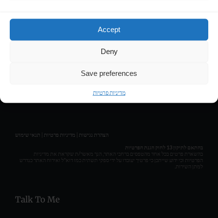
Contact
Accept
LIRAN HASSON • COMPOSER & MUSIC PRODUCER
Deny
Get Social
Save preferences
מדיניות פרטיות
תנאי שימוש
|
מדיניות פרטיות
|
הצהרת נגישות
בהתאם לתיקון 13 לחוק הגנת הפרטיות
בהשארת פרטים בכל אחד מהטפסים ברחבי האתר, הנך מאשר/ת שקראת את מדיניות
הפרטיות וכי ידוע שייתכן כי פרטיך יעובדו על ידי ספקי תשתית כמו דוא"ל ואירוח האתר כנדרש
למתן השירות.
Talk To Me