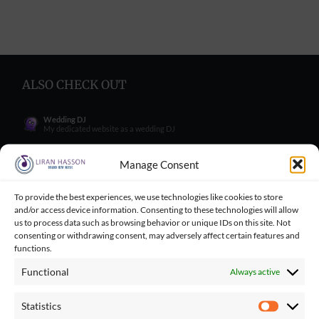
ALSO CHECK OUT
Wedding DJ
My dedicated website as a wedding DJ
Wedding Singer
My dedicated website as a wedding Singer
Manage Consent
Wedding Blog
Wedding blog with great tips for engaged couples
To provide the best experiences, we use technologies like cookies to store
and/or access device information. Consenting to these technologies will allow
Wedding Tips for Engaged Couples
Wedding tips facebook group for engaged couples
us to process data such as browsing behavior or unique IDs on this site. Not
consenting or withdrawing consent, may adversely affect certain features and
Balloncini
functions.
My wife's business - balloons for wedding
Functional
Always active
Playbacks Catalog
Giant playbacks catalog made by me
Statistics
Statistics