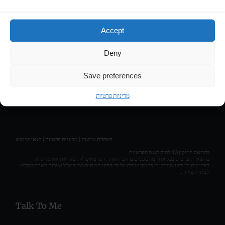
Contact
Accept
LIRAN HASSON • COMPOSER & MUSIC PRODUCER
Deny
Get Social
Save preferences
מדיניות פרטיות
תנאי שימוש
|
מדיניות פרטיות
|
הצהרת נגישות
בהתאם לתיקון 13 לחוק הגנת הפרטיות
בהשארת פרטים בכל אחד מהטפסים ברחבי האתר, הנך מאשר/ת שקראת את מדיניות
הפרטיות וכי ידוע שייתכן כי פרטיך יעובדו על ידי ספקי תשתית כמו דוא"ל ואירוח האתר כנדרש
למתן השירות.
Talk To Me