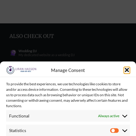
ALSO CHECK OUT
Wedding DJ
My dedicated website as a wedding DJ
Wedding Singer
My dedicated website as a wedding Singer
Manage Consent
Wedding Blog
Wedding blog with great tips for engaged couples
To provide the best experiences, we use technologies like cookies to store
and/or access device information. Consenting to these technologies will allow
Wedding Tips for Engaged Couples
Wedding tips facebook group for engaged couples
us to process data such as browsing behavior or unique IDs on this site. Not
consenting or withdrawing consent, may adversely affect certain features and
Balloncini
functions.
My wife's business - balloons for wedding
Functional
Always active
Playbacks Catalog
Giant playbacks catalog made by me
Statistics
Statistics