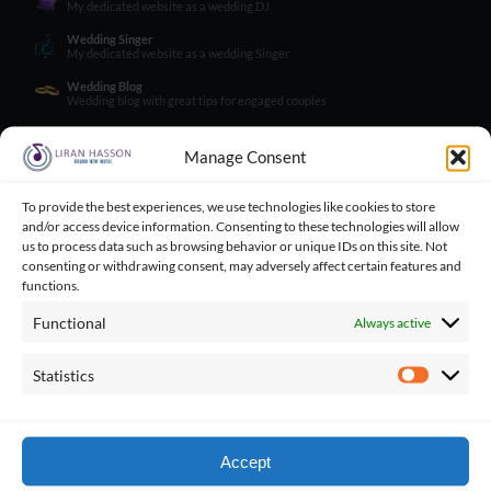
My dedicated website as a wedding DJ
Wedding Singer
My dedicated website as a wedding Singer
Wedding Blog
Wedding blog with great tips for engaged couples
Wedding Tips for Engaged Couples
Wedding tips facebook group for engaged couples
Manage Consent
Balloncini
My wife's business - balloons for wedding
To provide the best experiences, we use technologies like cookies to store
and/or access device information. Consenting to these technologies will allow
Playbacks Catalog
Giant playbacks catalog made by me
us to process data such as browsing behavior or unique IDs on this site. Not
consenting or withdrawing consent, may adversely affect certain features and
functions.
Contact
Functional
Always active
LIRAN HASSON • COMPOSER & MUSIC PRODUCER
Statistics
Statistics
Get Social
Accept