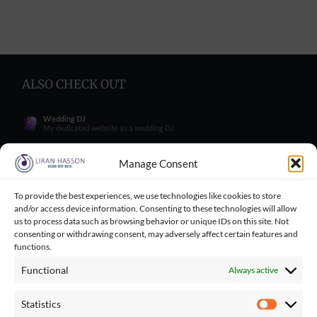
ALSO CHECK OUT
Wedding DJ
My dedicated website as a wedding DJ
Wedding Singer
My dedicated website as a wedding Singer
Manage Consent
Wedding Blog
Wedding blog with great tips for engaged couples
To provide the best experiences, we use technologies like cookies to store
and/or access device information. Consenting to these technologies will allow
Wedding Tips for Engaged Couples
Wedding tips facebook group for engaged couples
us to process data such as browsing behavior or unique IDs on this site. Not
consenting or withdrawing consent, may adversely affect certain features and
Balloncini
functions.
My wife's business - balloons for wedding
Functional
Always active
Playbacks Catalog
Giant playbacks catalog made by me
Statistics
Statistics