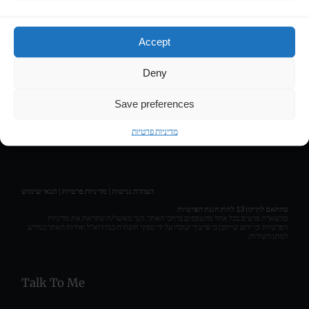
Contact
Accept
LIRAN HASSON • COMPOSER & MUSIC PRODUCER
Deny
Get Social
Save preferences
מדיניות פרטיות
תנאי שימוש
|
מדיניות פרטיות
|
הצהרת נגישות
בהתאם לתיקון 13 לחוק הגנת הפרטיות
בהשארת פרטים בכל אחד מהטפסים ברחבי האתר, הנך מאשר/ת שקראת את מדיניות
הפרטיות וכי ידוע שייתכן כי פרטיך יעובדו על ידי ספקי תשתית כמו דוא"ל ואירוח האתר כנדרש
למתן השירות.
Talk To Me