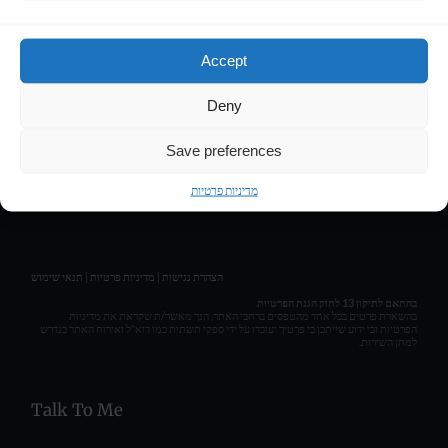
Contact
Accept
LIRAN HASSON • COMPOSER & MUSIC PRODUCER
Deny
Get Social
Save preferences
מדיניות פרטיות
תנאי שימוש
|
מדיניות פרטיות
|
הצהרת נגישות
בהתאם לתיקון 13 לחוק הגנת הפרטיות
בהשארת פרטים בכל אחד מהטפסים ברחבי האתר, הנך מאשר/ת שקראת את מדיניות
הפרטיות וכי ידוע שייתכן כי פרטיך יעובדו על ידי ספקי תשתית כמו דוא"ל ואירוח האתר כנדרש
למתן השירות.
Talk To Me