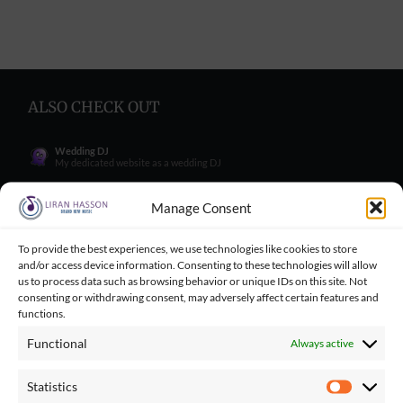
ALSO CHECK OUT
Wedding DJ
My dedicated website as a wedding DJ
Wedding Singer
My dedicated website as a wedding Singer
Manage Consent
Wedding Blog
Wedding blog with great tips for engaged couples
To provide the best experiences, we use technologies like cookies to store
and/or access device information. Consenting to these technologies will allow
Wedding Tips for Engaged Couples
Wedding tips facebook group for engaged couples
us to process data such as browsing behavior or unique IDs on this site. Not
consenting or withdrawing consent, may adversely affect certain features and
Balloncini
functions.
My wife's business - balloons for wedding
Functional
Always active
Playbacks Catalog
Giant playbacks catalog made by me
Statistics
Statistics