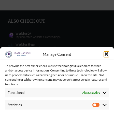
ALSO CHECK OUT
Wedding DJ
My dedicated website as a wedding DJ
Wedding Singer
My dedicated website as a wedding Singer
Manage Consent
Wedding Blog
Wedding blog with great tips for engaged couples
To provide the best experiences, we use technologies like cookies to store
Wedding Tips for Engaged Couples
Wedding tips facebook group for engaged couples
and/or access device information. Consenting to these technologies will allow
us to process data such as browsing behavior or unique IDs on this site. Not
Balloncini
consenting or withdrawing consent, may adversely affect certain features and
My wife's business - balloons for wedding
functions.
Playbacks Catalog
Giant playbacks catalog made by me
Functional
Always active
Statistics
Statistics
Contact