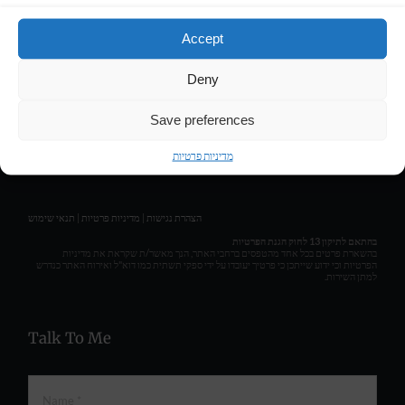
LIRAN HASSON • COMPOSER & MUSIC PRODUCER
Accept
Deny
Get Social
Save preferences
מדיניות פרטיות
תנאי שימוש
|
מדיניות פרטיות
|
הצהרת נגישות
בהתאם לתיקון 13 לחוק הגנת הפרטיות
בהשארת פרטים בכל אחד מהטפסים ברחבי האתר, הנך מאשר/ת שקראת את מדיניות
הפרטיות וכי ידוע שייתכן כי פרטיך יעובדו על ידי ספקי תשתית כמו דוא"ל ואירוח האתר כנדרש
למתן השירות.
Talk To Me