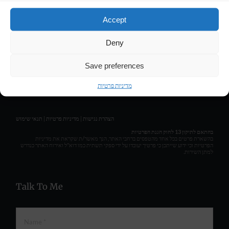
LIRAN HASSON • COMPOSER & MUSIC PRODUCER
Accept
Deny
Get Social
Save preferences
מדיניות פרטיות
תנאי שימוש
|
מדיניות פרטיות
|
הצהרת נגישות
בהתאם לתיקון 13 לחוק הגנת הפרטיות
בהשארת פרטים בכל אחד מהטפסים ברחבי האתר, הנך מאשר/ת שקראת את מדיניות
הפרטיות וכי ידוע שייתכן כי פרטיך יעובדו על ידי ספקי תשתית כמו דוא"ל ואירוח האתר כנדרש
למתן השירות.
Talk To Me