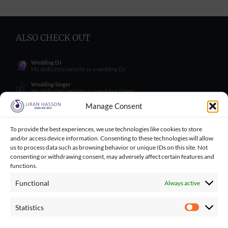
ALSO CHECK OUT
Wedding DJ
My dedicated website as a wedding DJ
Wedding Singer
My dedicated website as a wedding Singer
Manage Consent
Wedding Blog
Wedding blog with great tips for engaged couples
Wedding Tips for Engaged Couples
To provide the best experiences, we use technologies like cookies to store
Wedding tips facebook group for engaged couples
and/or access device information. Consenting to these technologies will allow
us to process data such as browsing behavior or unique IDs on this site. Not
Balloncini
consenting or withdrawing consent, may adversely affect certain features and
My wife's business - balloons for wedding
functions.
Playbacks Catalog
Giant playbacks catalog made by me
Functional
Always active
Statistics
Statistics
Contact