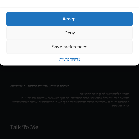
Contact
Accept
LIRAN HASSON • COMPOSER & MUSIC PRODUCER
Deny
Get Social
Save preferences
מדיניות פרטיות
תנאי שימוש
|
מדיניות פרטיות
|
הצהרת נגישות
בהתאם לתיקון 13 לחוק הגנת הפרטיות
בהשארת פרטים בכל אחד מהטפסים ברחבי האתר, הנך מאשר/ת שקראת את מדיניות
הפרטיות וכי ידוע שייתכן כי פרטיך יעובדו על ידי ספקי תשתית כמו דוא"ל ואירוח האתר כנדרש
למתן השירות.
Talk To Me