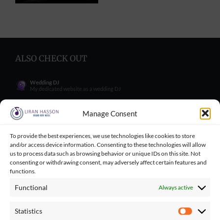
ALSO CHECK OUT
Wedding DJ
My dedicated website as a wedding DJ
Wedding Singer
My dedicated website as a wedding Singer
Manage Consent
Wedding Blog
Wedding blog with great tips for engaged couples
To provide the best experiences, we use technologies like cookies to store
and/or access device information. Consenting to these technologies will allow
Wedding Tips for Engaged Couples
Wedding tips facebook group for engaged couples
us to process data such as browsing behavior or unique IDs on this site. Not
consenting or withdrawing consent, may adversely affect certain features and
Balloncini
functions.
My wife's business - balloons for wedding
Functional
Always active
Playbacks Catalog
Giant playbacks catalog made by me
Statistics
Statistics