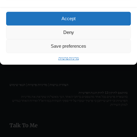
Contact
Accept
LIRAN HASSON • COMPOSER & MUSIC PRODUCER
Deny
Get Social
Save preferences
מדיניות פרטיות
תנאי שימוש
|
מדיניות פרטיות
|
הצהרת נגישות
בהתאם לתיקון 13 לחוק הגנת הפרטיות
בהשארת פרטים בכל אחד מהטפסים ברחבי האתר, הנך מאשר/ת שקראת את מדיניות
הפרטיות וכי ידוע שייתכן כי פרטיך יעובדו על ידי ספקי תשתית כמו דוא"ל ואירוח האתר כנדרש
למתן השירות.
Talk To Me