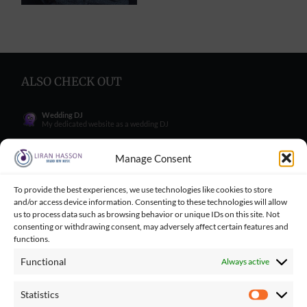
ALSO CHECK OUT
Wedding DJ
My dedicated website as a wedding DJ
Wedding Singer
My dedicated website as a wedding Singer
Manage Consent
Wedding Blog
Wedding blog with great tips for engaged couples
To provide the best experiences, we use technologies like cookies to store
and/or access device information. Consenting to these technologies will allow
Wedding Tips for Engaged Couples
Wedding tips facebook group for engaged couples
us to process data such as browsing behavior or unique IDs on this site. Not
consenting or withdrawing consent, may adversely affect certain features and
Balloncini
functions.
My wife's business - balloons for wedding
Functional
Always active
Playbacks Catalog
Giant playbacks catalog made by me
Statistics
Statistics