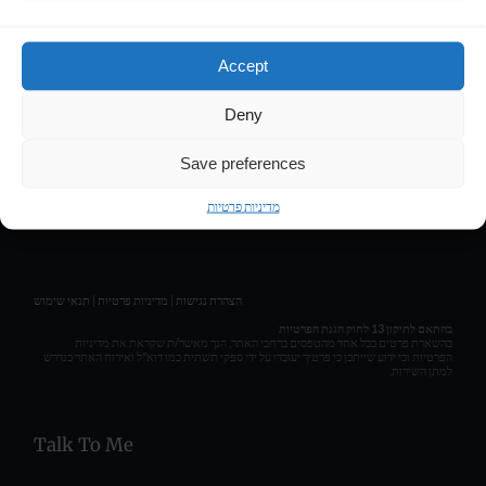
Contact
Accept
LIRAN HASSON • COMPOSER & MUSIC PRODUCER
Deny
Get Social
Save preferences
מדיניות פרטיות
תנאי שימוש
|
מדיניות פרטיות
|
הצהרת נגישות
בהתאם לתיקון 13 לחוק הגנת הפרטיות
בהשארת פרטים בכל אחד מהטפסים ברחבי האתר, הנך מאשר/ת שקראת את מדיניות
הפרטיות וכי ידוע שייתכן כי פרטיך יעובדו על ידי ספקי תשתית כמו דוא"ל ואירוח האתר כנדרש
למתן השירות.
Talk To Me