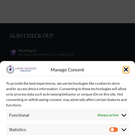
ALSO CHECK OUT
Wedding DJ
My dedicated website as a wedding DJ
Wedding Singer
My dedicated website as a wedding Singer
Manage Consent
Wedding Blog
Wedding blog with great tips for engaged couples
To provide the best experiences, we use technologies like cookies to store
and/or access device information. Consenting to these technologies will allow
Wedding Tips for Engaged Couples
Wedding tips facebook group for engaged couples
us to process data such as browsing behavior or unique IDs on this site. Not
consenting or withdrawing consent, may adversely affect certain features and
Balloncini
functions.
My wife's business - balloons for wedding
Functional
Always active
Playbacks Catalog
Giant playbacks catalog made by me
Statistics
Statistics