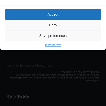
Contact
Accept
LIRAN HASSON • COMPOSER & MUSIC PRODUCER
Deny
Get Social
Save preferences
מדיניות פרטיות
תנאי שימוש
|
מדיניות פרטיות
|
הצהרת נגישות
בהתאם לתיקון 13 לחוק הגנת הפרטיות
בהשארת פרטים בכל אחד מהטפסים ברחבי האתר, הנך מאשר/ת שקראת את מדיניות
הפרטיות וכי ידוע שייתכן כי פרטיך יעובדו על ידי ספקי תשתית כמו דוא"ל ואירוח האתר כנדרש
למתן השירות.
Talk To Me