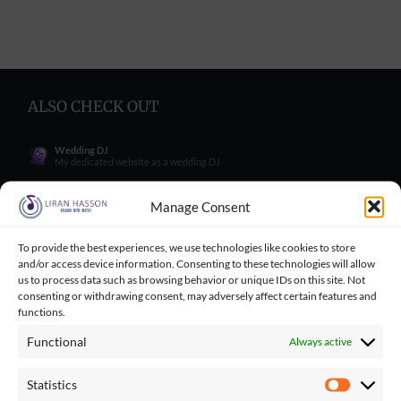
ALSO CHECK OUT
Wedding DJ
My dedicated website as a wedding DJ
Wedding Singer
My dedicated website as a wedding Singer
Manage Consent
Wedding Blog
Wedding blog with great tips for engaged couples
To provide the best experiences, we use technologies like cookies to store
and/or access device information. Consenting to these technologies will allow
Wedding Tips for Engaged Couples
Wedding tips facebook group for engaged couples
us to process data such as browsing behavior or unique IDs on this site. Not
consenting or withdrawing consent, may adversely affect certain features and
Balloncini
functions.
My wife's business - balloons for wedding
Functional
Always active
Playbacks Catalog
Giant playbacks catalog made by me
Statistics
Statistics